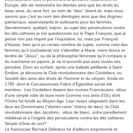
Europe, afin de restreindre les libertés ainsi que les droits du
beau sexe, du sexe fort, au nom de "dieu" disent-ils, mais nous
savons que c'est au nom des idéologies ainsi que des dogmes
patriarcaux, asservissants et avilissants pour les femmes.
Dernièrement, quêtant, totjorn, au sujet des persécutions contre
les dits cathares je me questionnais sur le Pape François, que je
pense non pas inspiré par l'inquisition, lui, mais par François
d'Assise, bien qu'à un certain nombre de sujets, comme celui des
femmes qu'il souhaiterait voir s'identifier à Marie, mère douce et
tendre de "Jésus", ou de la philosophie féministe qu'il compare à
du machisme en jupons, je ne m'accorde pas avec toutes ses
pensées. Donc en surfant, après une ballade pétillante à Saint-
Emilion, je découvre le Club révolutionnaire des Cordeliers, ou
Société des amis des droits de l'homme et du citoyen
, fondé en
1790 -dont le Carcassonnais Fabre d’Églantine aurait été
membre-. Les Cordeliers étaient des moines Franciscains, vêtus
d'une simple robe de bure noire (comme nos amis d'Oc) dont
l'Ordre fut fondé au Moyen-âge. Leur rivaux siégeaient dans les
lieux les Dominicains ("domini canis" chiens de dieu) -le Club
révolutionnaire des Jacobins-, vêtus de blanc, ordre pareillement
médiéval et à l'origine des persécutions contre les dits cathares.
Simple irOnie du sort?
Le franciscain Bernard Délicieux fut d'ailleurs emprisonné et