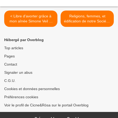
< Libre d'avorter grâce à
Religions, femmes, et
mon aînée Simone Veil et
édification de notre Société.
pourtant, j'aime mes
>
enfants...
Hébergé par Overblog
Top articles
Pages
Contact
Signaler un abus
C.G.U.
Cookies et données personnelles
Préférences cookies
Voir le profil de Cicne&Ròsa sur le portail Overblog