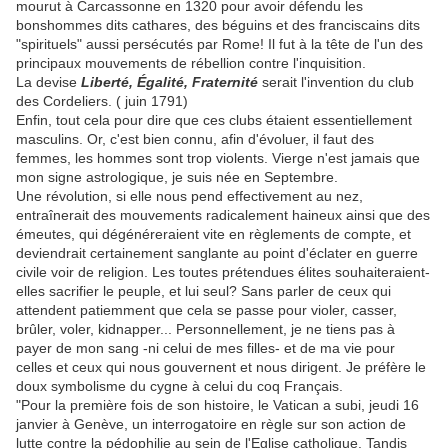
mourut à Carcassonne en 1320 pour avoir défendu les
bonshommes dits cathares, des béguins et des franciscains dits
"spirituels" aussi persécutés par Rome! Il fut à la tête de l'un des
principaux mouvements de rébellion contre l'inquisition.
La devise
Liberté, Égalité, Fraternité
serait l'invention du club
des Cordeliers. ( juin 1791)
Enfin, tout cela pour dire que ces clubs étaient essentiellement
masculins. Or, c'est bien connu, afin d'évoluer, il faut des
femmes, les hommes sont trop violents. Vierge n'est jamais que
mon signe astrologique, je suis née en Septembre.
Une révolution, si elle nous pend effectivement au nez,
entraînerait des mouvements radicalement haineux ainsi que des
émeutes, qui dégénéreraient vite en règlements de compte, et
deviendrait certainement sanglante au point d'éclater en guerre
civile voir de religion. Les toutes prétendues élites souhaiteraient-
elles sacrifier le peuple, et lui seul? Sans parler de ceux qui
attendent patiemment que cela se passe pour violer, casser,
brûler, voler, kidnapper... Personnellement, je ne tiens pas à
payer de mon sang -ni celui de mes filles- et de ma vie pour
celles et ceux qui nous gouvernent et nous dirigent. Je préfère le
doux symbolisme du cygne à celui du coq Français.
"Pour la première fois de son histoire, le Vatican a subi, jeudi 16
janvier à Genève, un interrogatoire en règle sur son action de
lutte contre la pédophilie au sein de l'Eglise catholique. Tandis