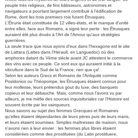
peuple très religieux, de fins bâtisseurs, astronomes et
navigateurs a pourtant largement contribué à l'édification de
Rome, dont les trois premiers rois furent Étrusques.
L'Étrurie était constituée de 12 villes-états, et le manque d'unité
entre elles, face aux Romains, a signé leur perte : les Étrusques
auraient été plus doués à l'Art de l'Amour qu'aux stratégies
guerrières.
La seule trace que nous ayons d'eux dans l'hexagone est le site
de Lattara (Lattes dans l'Hérault, en Languedoc) où des
amphores datant du Vème siècle avant JC attestent le commerce
des vins avec ce peuple. Ce sont eux qui auraient initié à la
viticulture dans le Sud de la France, rien que ça!
Selon les auteurs Grecs et Romains de l'Antiquité comme
Posidonios ou Théopompe, les Étrusques étaient connus pour
leur mollesse, leurs prétendus gout du luxe, des banquets
copieux et leur débauche. Mais, comme nous l'avons vu par
ailleurs, je me méfie des sources
inquisitoriales
​ car l'Histoire est
souvent écrite par les vainqueurs.
Nous savons au sujet des femmes Grecques et Romaines
qu'elles étaient dépendantes de leurs pères puis de leurs maris,
et leurs étaient soumises. Simples maîtresses de maison, nous
n'avons rien à leur envier : les femmes plus libres étaient
considérées comme des
prostituées
(du Latin prostituere,