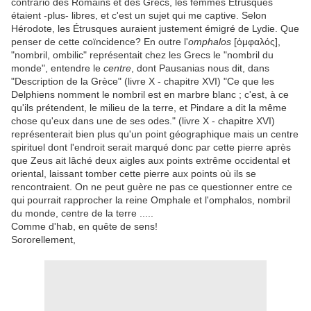
contrario des Romains et des Grecs, les femmes Étrusques
étaient -plus- libres, et c'est un sujet qui me captive. Selon
Hérodote, les Étrusques auraient justement émigré de Lydie. Que
penser de cette coïncidence? En outre l'
omphalos
[ὀμφαλός],
"nombril, ombilic" représentait chez les Grecs le "nombril du
monde", entendre le
centre
, dont Pausanias nous dit, dans
"Description de la Grèce" (livre X - chapitre XVI) "Ce que les
Delphiens nomment le nombril est en marbre blanc ; c'est, à ce
qu'ils prétendent, le milieu de la terre, et Pindare a dit la même
chose qu'eux dans une de ses odes." (livre X - chapitre XVI)
représenterait bien plus qu'un point géographique mais un centre
spirituel dont l'endroit serait marqué donc par cette pierre après
que Zeus ait lâché deux aigles aux points extrême occidental et
oriental, laissant tomber cette pierre aux points où ils se
rencontraient. On ne peut guère ne pas ce questionner entre ce
qui pourrait rapprocher la reine Omphale et l'omphalos, nombril
du monde, centre de la terre .....
Comme d'hab, en quête de sens!
Sororellement,