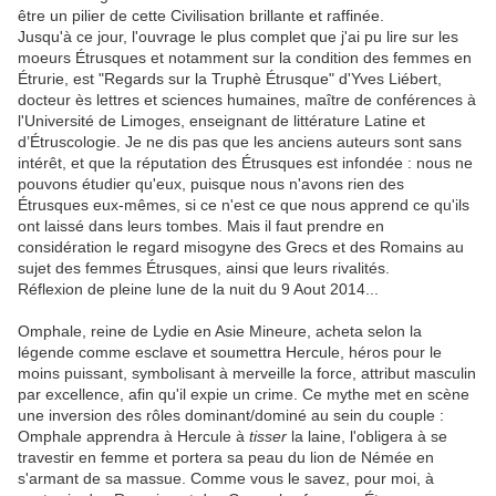
être un pilier de cette Civilisation brillante et raffinée.
Jusqu'à ce jour, l'ouvrage le plus complet que j'ai pu lire sur les
moeurs Étrusques et notamment sur la condition des femmes en
Étrurie, est "Regards sur la Truphè Étrusque" d'Yves Liébert,
docteur ès lettres et sciences humaines, maître de conférences à
l'Université de Limoges, enseignant de littérature Latine et
d’Étruscologie. Je ne dis pas que les anciens auteurs sont sans
intérêt, et que la réputation des Étrusques est infondée : nous ne
pouvons étudier qu'eux, puisque nous n'avons rien des
Étrusques eux-mêmes, si ce n'est ce que nous apprend ce qu'ils
ont laissé dans leurs tombes. Mais il faut prendre en
considération le regard misogyne des Grecs et des Romains au
sujet des femmes Étrusques, ainsi que leurs rivalités.
Réflexion de pleine lune de la nuit du 9 Aout 2014...
Omphale, reine de Lydie en Asie Mineure, acheta selon la
légende comme esclave et soumettra Hercule, héros pour le
moins puissant, symbolisant à merveille la force, attribut masculin
par excellence, afin qu'il expie un crime. Ce mythe met en scène
une inversion des rôles dominant/dominé au sein du couple :
Omphale apprendra à Hercule à
tisser
la laine, l'obligera à se
travestir en femme et portera sa peau du lion de Némée en
s'armant de sa massue. Comme vous le savez, pour moi, à