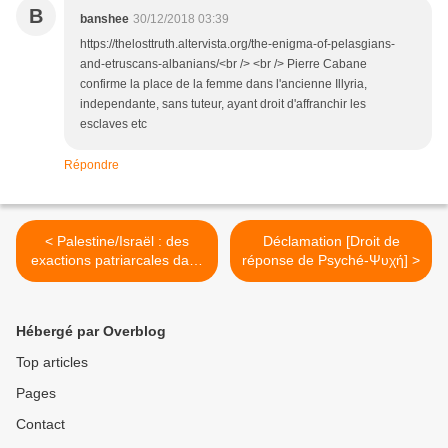
B
banshee
30/12/2018 03:39
https://thelosttruth.altervista.org/the-enigma-of-pelasgians-
and-etruscans-albanians/<br /> <br /> Pierre Cabane
confirme la place de la femme dans l'ancienne Illyria,
independante, sans tuteur, ayant droit d'affranchir les
esclaves etc
Répondre
< Palestine/Israël : des
Déclamation [Droit de
exactions patriarcales dans
réponse de Psyché-Ψυχή] >
les deux camps, un point
c'est tout ...
Hébergé par Overblog
Top articles
Pages
Contact