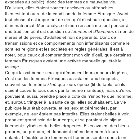
exposées au public), donc des femmes de mauvaise vie.
D'ailleurs, elles étaient souvent esclaves ou affranchies.
Il en est tout autre de la condition de la femme Étrusque. Avant
tout chose, il est important de dire qu'il n'est nulle question, ici,
d'un matriarcat. Mon analyse et mon ressenti me font penser à
une tradition où il est question de
femmes et d'hommes
et non de
mères et de pères, d’adultes et non de parents. Donc de
transmissions et de comportements non infantilisants comme le
sont les religions et les sociétés en règles générales. Il est à
noter, pour ceux qui comprendront mon clin d'oeil, que certaines
femmes Étrusques avaient une activité manuelle qui était le
tissage
.
Ce qui faisait bondir ceux qui dénoncent leurs moeurs légères,
c'est que les femmes Étrusques assistaient aux banquets,
souvent sur le même
klinè
que leurs époux (lit de table, où ils
étaient couverts tous deux par le même manteau), mais qu'elles
pouvaient, aussi, prendre place à côté de n'importe quel homme,
et, surtout, trinquer à la santé de qui elles souhaitaient. La vie
publique leur était ouverte, et les jeux et cérémonies, par
exemple, ne leur étaient pas interdits. Elles étaient belles à voir,
prenaient grand soin de leur corps, et se paraient de bijoux
finement stylisés et de belles draperies. Elles avaient des biens
propres, un prénom, et donnaient même leur nom à leurs
enfants. L'égalité entre femmes et hommes semble donc bien