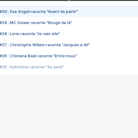
#30 : Eve Angeli raconte "Avant de partir"
#29 : MC Solaar raconte "Bouge de là"
28 : Lorie raconte "Je vais vite"
#27 : Christophe Willem raconte "Jacques a dit"
#26 : Chimène Badi raconte "Entre nous"
#25 : Indochine raconte "3e sexe"
#24 : Zaho raconte "C'est chelou"
#23 : Patrick Bruel raconte "Au café des délices"
#22 : Kyo raconte "Le chemin"
#21 : Nolwenn Leroy raconte "Cassé"
#20 : Patrick Hernandez raconte "Born to be alive"
#19 : Lorie raconte "Près de moi"